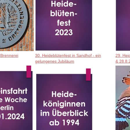
 Brennerei
30. Heideblütenfest in Sandhof - ein
29. Hei
gelungenes Jubiläum
& 28.8.