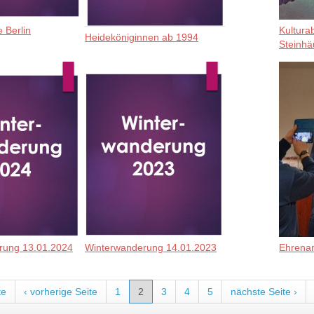
 Berlin
Kultura
Heideköniginnen ab 1994
Steinhä
rung 13.01.2024
Winterwanderung 14.01.2023
Ehrenam
ten
te
‹ vorherige Seite
1
2
3
4
5
nächste Seite ›