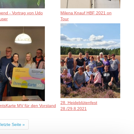
bend - Vortrag von Udo
Milena Knauf HBF 2021 on
user
Tour
28. Heideblütenfest
tsKarte MV für den Vorstand
28./29.8.2021
letzte Seite »