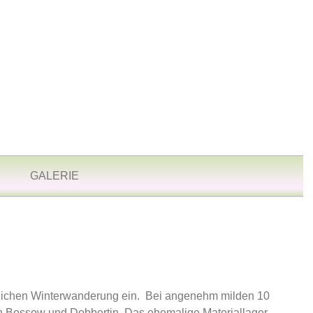
GALERIE
rlichen Winterwanderung ein. Bei angenehm milden 10
Bossow und Dobbertin. Das ehemalige Materiallager