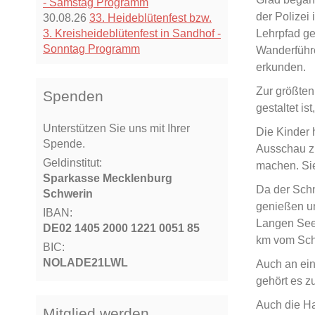
- Samstag Programm
der Polizei
30.08.26
33. Heideblütenfest bzw.
3. Kreisheideblütenfest in Sandhof -
Lehrpfad ge
Sonntag Programm
Wanderführe
erkunden.
Zur größten
Spenden
gestaltet is
Unterstützen Sie uns mit Ihrer
Die Kinder 
Spende.
Ausschau zu
Geldinstitut:
machen. Sie
Sparkasse Mecklenburg
Da der Schn
Schwerin
genießen u
IBAN:
Langen See 
DE02 1405 2000 1221 0051 85
km vom Scha
BIC:
NOLADE21LWL
Auch an ein
gehört es z
Auch die Ha
Mitglied werden