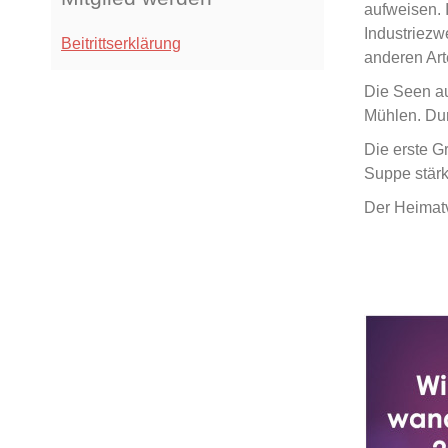
aufweisen. 
Industriezw
Beitrittserklärung
anderen Art
Die Seen au
Mühlen. Dur
Die erste G
Suppe stär
Der Heimatv