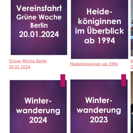
Grüne Woche Berlin
K
Heideköniginnen ab 1994
20.01.2024
S